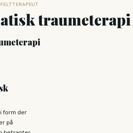
EFELTTERAPEUT
atisk traumeterap
aumeterapi
sk
i form der
er på
n betragter