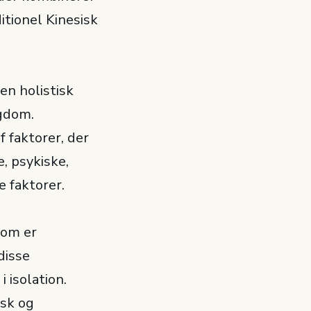
itionel Kinesisk
en holistisk
ygdom.
 faktorer, der
, psykiske,
e faktorer.
dom er
disse
i isolation.
isk og