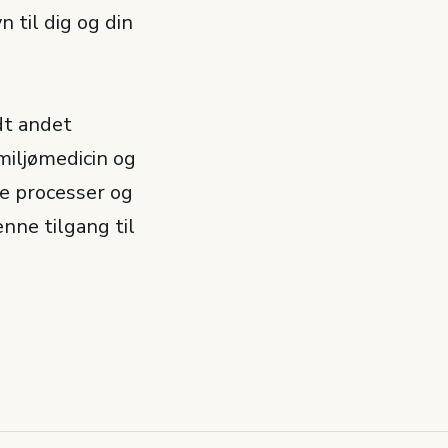
 til dig og din
dt andet
 miljømedicin og
ke processer og
nne tilgang til