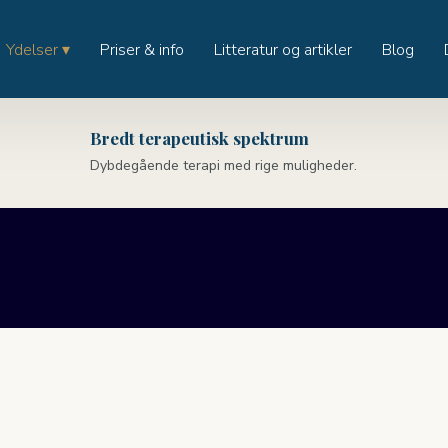
Ydelser ▾
Priser & info
Litteratur og artikler
Blog
Bredt terapeutisk spektrum
Dybdegående terapi med rige muligheder.