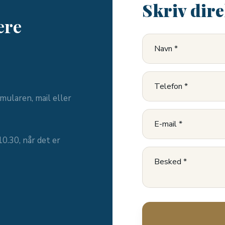
Skriv dire
ere
mularen, mail eller
0.30, når det er