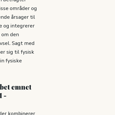
isse områder og
ende årsager til
 og integrerer
n om den
ivsel. Sagt med
r sig til fysisk
in fysiske
ybet emnet
 -
, der kombinerer