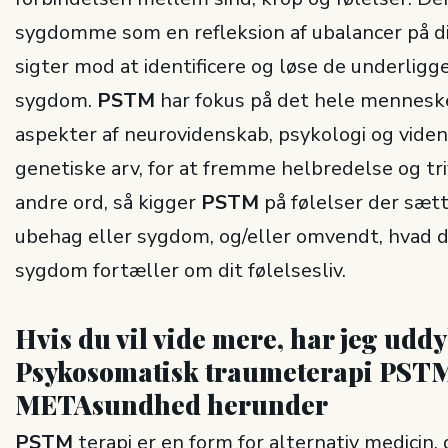
sygdomme som en refleksion af ubalancer på d
sigter mod at identificere og løse de underligg
sygdom.
PSTM
har fokus på det hele menneske
aspekter af neurovidenskab, psykologi og vide
genetiske arv, for at fremme helbredelse og tr
andre ord, så kigger
PSTM
på følelser der sætte
ubehag eller sygdom, og/eller omvendt, hvad d
sygdom fortæller om dit følelsesliv.
Hvis du vil vide mere, har jeg udd
Psykosomatisk traumeterapi PSTM
METAsundhed herunder
PSTM
terapi er en form for alternativ medicin