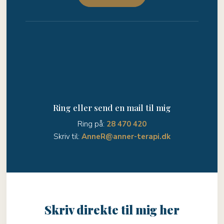
Ring eller send en mail til mig
Ring på:
28 470 420
Skriv til:
AnneR@anner-terapi.dk
Skriv direkte til mig her​