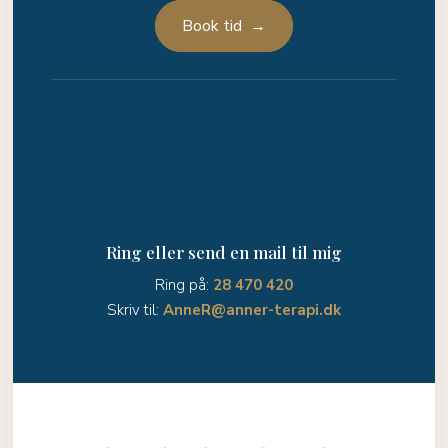
Book tid →
Ring eller send en mail til mig
Ring på:
28 470 420
Skriv til:
AnneR@anner-terapi.dk