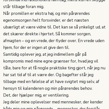
står tilbage foran mig.
Når promillen er ekstra høj, og min pårørendes
egenomsorgen helt forsvinder, er det næsten
ubærligt at være vidne til. Det kan se så ynkeligt ud, at
det skærer direkte i hjertet. Så kommer sorgen,
afmagten – og en vrede, der flyder over. En vrede uden
hjem, for der er ingen at give den til.
Samtidig oplever jeg, at jeg indimellem går på
kompromis med mine egne grænser for, hvad jeg vil
tåle, bare for at få nogle praktiske ting gjort, når jeg nu
har sat tid af til at være der. Og bagefter står jeg
tilbage med en følelse af at have svigtet mig selv, af
hensyn til kalenderen og min pårørendes behov.
Det, der hjælper mig, er ventilering.
Jeg deler mine oplevelser med mennesker, der kender
både mig og min pårørende – mennesker, der forstår