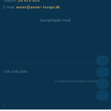
Telefon:
28 470 420
E-mail:
anner@anner-terapi.dk
Samarbejder med​:
CVR​: 43802844
Created and hosted by Group Online