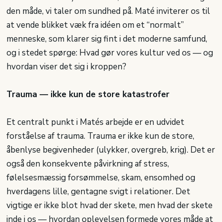
den måde, vi taler om sundhed på. Maté inviterer os til
at vende blikket væk fra idéen om et “normalt”
menneske, som klarer sig fint i det moderne samfund,
og i stedet spørge: Hvad gør vores kultur ved os — og
hvordan viser det sig i kroppen?
Trauma — ikke kun de store katastrofer
Et centralt punkt i Matés arbejde er en udvidet
forståelse af trauma. Trauma er ikke kun de store,
åbenlyse begivenheder (ulykker, overgreb, krig). Det er
også den konsekvente påvirkning af stress,
følelsesmæssig forsømmelse, skam, ensomhed og
hverdagens lille, gentagne svigt i relationer. Det
vigtige er ikke blot hvad der skete, men hvad der skete
inde i os — hvordan oplevelsen formede vores måde at