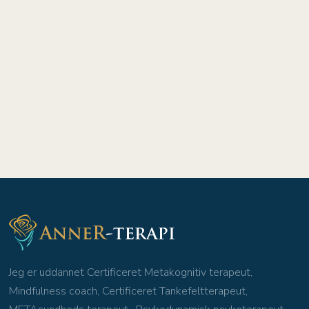
Jeg er uddannet Certificeret Metakognitiv terapeut,
Mindfulness coach, Certificeret Tankefeltterapeut,