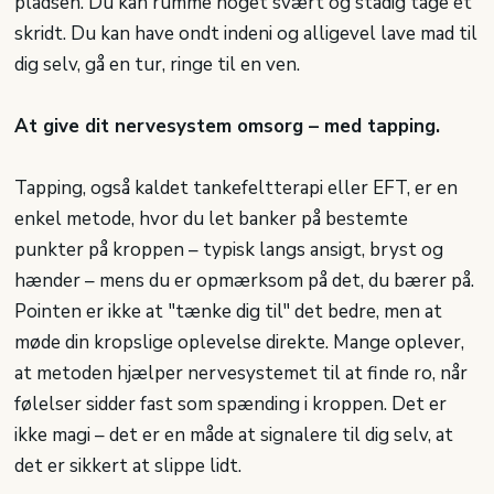
pladsen. Du kan rumme noget svært og stadig tage ét
skridt. Du kan have ondt indeni og alligevel lave mad til
dig selv, gå en tur, ringe til en ven.
At give dit nervesystem omsorg – med tapping.
Tapping, også kaldet tankefeltterapi eller EFT, er en
enkel metode, hvor du let banker på bestemte
punkter på kroppen – typisk langs ansigt, bryst og
hænder – mens du er opmærksom på det, du bærer på.
Pointen er ikke at "tænke dig til" det bedre, men at
møde din kropslige oplevelse direkte. Mange oplever,
at metoden hjælper nervesystemet til at finde ro, når
følelser sidder fast som spænding i kroppen. Det er
ikke magi – det er en måde at signalere til dig selv, at
det er sikkert at slippe lidt.