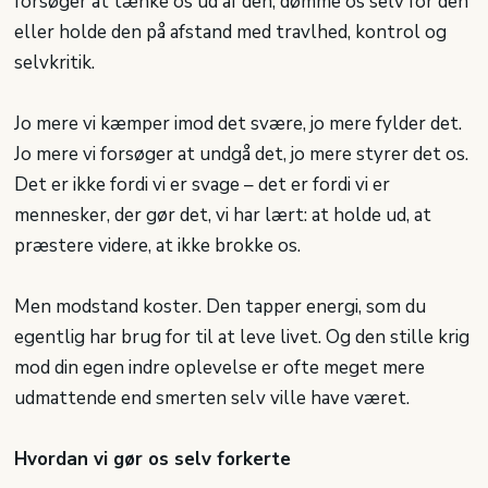
forsøger at tænke os ud af den, dømme os selv for den
eller holde den på afstand med travlhed, kontrol og
selvkritik.
Jo mere vi kæmper imod det svære, jo mere fylder det.
Jo mere vi forsøger at undgå det, jo mere styrer det os.
Det er ikke fordi vi er svage – det er fordi vi er
mennesker, der gør det, vi har lært: at holde ud, at
præstere videre, at ikke brokke os.
Men modstand koster. Den tapper energi, som du
egentlig har brug for til at leve livet. Og den stille krig
mod din egen indre oplevelse er ofte meget mere
udmattende end smerten selv ville have været.
Hvordan vi gør os selv forkerte